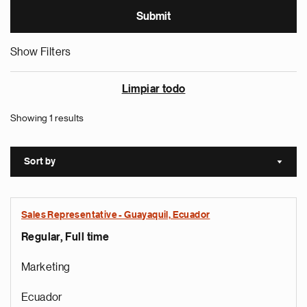
Show Filters
Limpiar todo
Showing 1 results
Sort by
Sort a
Sales Representative - Guayaquil, Ecuador
Regular, Full time
Marketing
Ecuador