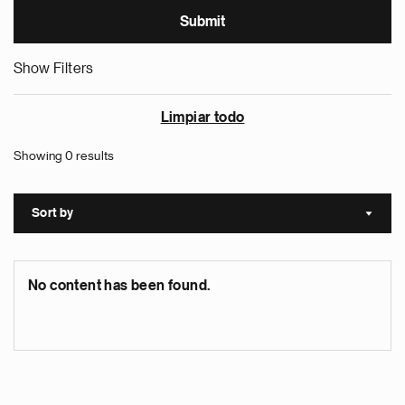
Show Filters
Limpiar todo
Showing 0 results
Sort by
Sort a
No content has been found.