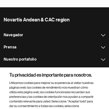
Novartis Andean & CAC region
Navegador
Prensa
Nuestro portafolio
Otras webs
Tu privacidad es importante para nosotros.
Utilizamos cookies para mejorar su experiencia al visitar nuestras
Footer Site Search
páginas web: las cookies de rendimiento nos muestran cómo
utiliza esta página web, las cookies funcionales recuerdan sus
preferencias y las cookies de orientación nos ayudan a compartir
contenido relevante para usted. Seleccione: "Aceptar todo" para
dar su consentimiento a todas las cookies, seleccione