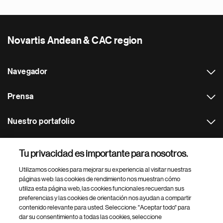
Novartis Andean & CAC region
Navegador
Prensa
Nuestro portafolio
Otras webs
Tu privacidad es importante para nosotros.
Utilizamos cookies para mejorar su experiencia al visitar nuestras
Footer Site Search
páginas web: las cookies de rendimiento nos muestran cómo
utiliza esta página web, las cookies funcionales recuerdan sus
preferencias y las cookies de orientación nos ayudan a compartir
contenido relevante para usted. Seleccione: "Aceptar todo" para
dar su consentimiento a todas las cookies, seleccione