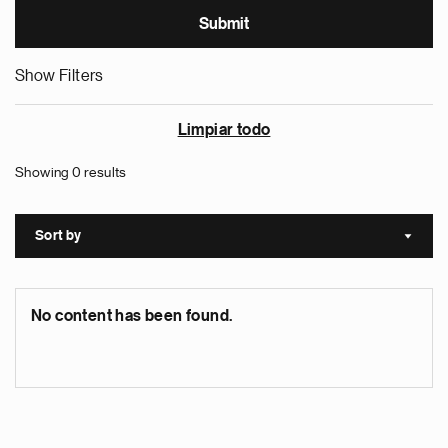
Show Filters
Limpiar todo
Showing 0 results
Sort by
Sort a
No content has been found.