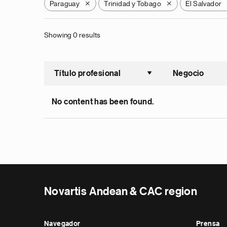
Paraguay
Trinidad y Tobago
El Salvador
X
X
Showing 0 results
Título profesional
Negocio
Ordenar a
No content has been found.
Novartis Andean & CAC region
Navegador
Prensa