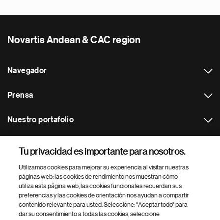
Novartis Andean & CAC region
Navegador
Prensa
Nuestro portafolio
Otras webs
Tu privacidad es importante para nosotros.
Utilizamos cookies para mejorar su experiencia al visitar nuestras
Footer Site Search
páginas web: las cookies de rendimiento nos muestran cómo
utiliza esta página web, las cookies funcionales recuerdan sus
preferencias y las cookies de orientación nos ayudan a compartir
contenido relevante para usted. Seleccione: "Aceptar todo" para
dar su consentimiento a todas las cookies, seleccione