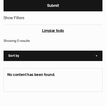
Show Filters
Limpiar todo
Showing 0 results
Sort by
Sort a
No content has been found.