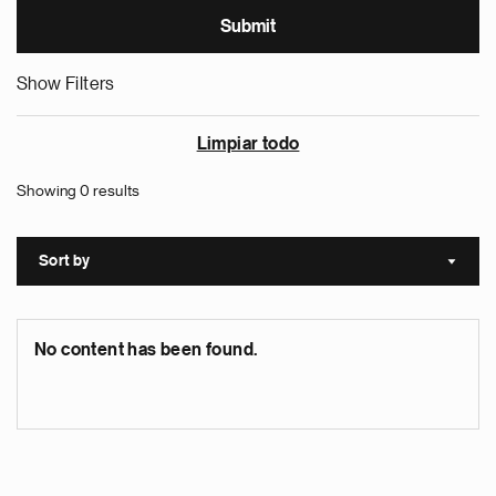
Show Filters
Limpiar todo
Showing 0 results
Sort by
Sort a
No content has been found.