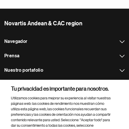
Novartis Andean & CAC region
Navegador
Prensa
Nuestro portafolio
Otras webs
Tu privacidad es importante para nosotros.
Utilizamos cookies para mejorar su experiencia al visitar nuestras
Footer Site Search
páginas web: las cookies de rendimiento nos muestran cómo
utiliza esta página web, las cookies funcionales recuerdan sus
preferencias y las cookies de orientación nos ayudan a compartir
contenido relevante para usted. Seleccione: "Aceptar todo" para
dar su consentimiento a todas las cookies, seleccione