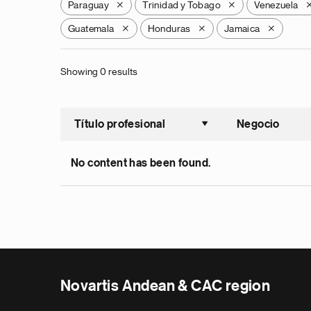
Paraguay
Trinidad y Tobago
Venezuela
X
X
Guatemala
Honduras
Jamaica
X
X
X
Showing 0 results
Título profesional
Negocio
Ordenar a
No content has been found.
Novartis Andean & CAC region