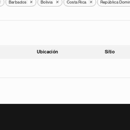
Barbados
Bolivia
Costa Rica
República Domi
X
X
X
X
Ubicación
Sitio
scendente