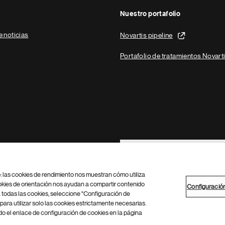
Nuestro portafolio
e noticias
Novartis pipeline
Portafolio de tratamientos Novart
Footer Site Search
b: las cookies de rendimiento nos muestran cómo utiliza
okies de orientación nos ayudan a compartir contenido
Configuració
 todas las cookies, seleccione "Configuración de
para utilizar solo las cookies estrictamente necesarias.
Configuración de cookies
Mapa del sitio
 el enlace de configuración de cookies en la página