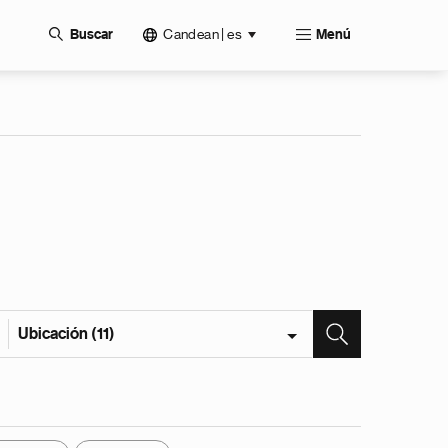
Candean | es
Buscar
Menú
Ubicación (11)