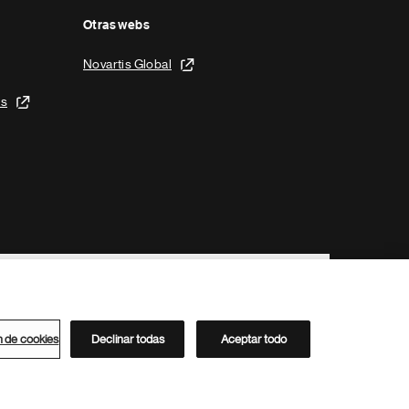
Otras webs
Novartis Global
is
n de cookies
Declinar todas
Aceptar todo
Directorio de Novartis
Este sitio está dirigido al público del clúster ACC