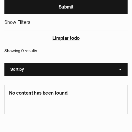
Show Filters
Limpiar todo
Showing 0 results
Sort by
Sort a
No content has been found.