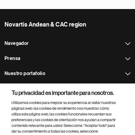
Novartis Andean & CAC region
Navegador
Prensa
Nuestro portafolio
Otras webs
Tu privacidad es importante para nosotros.
Utilizamos cookies para mejorar su experiencia al visitar nuestras
Footer Site Search
páginas web: las cookies de rendimiento nos muestran cómo
utiliza esta página web, las cookies funcionales recuerdan sus
preferencias y las cookies de orientación nos ayudan a compartir
contenido relevante para usted. Seleccione: "Aceptar todo" para
dar su consentimiento a todas las cookies, seleccione