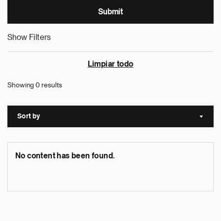
Show Filters
Limpiar todo
Showing 0 results
Sort by
Sort a
No content has been found.