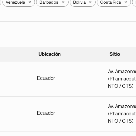
Venezuela
Barbados
Bolivia
Costa Rica
X
X
X
X
Ubicación
Sitio
scendente
Av. Amazona
Ecuador
(Pharmaceuti
NTO / CTS)
Av. Amazona
Ecuador
(Pharmaceuti
NTO / CTS)