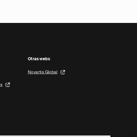
Otras webs
Novartis Global
is