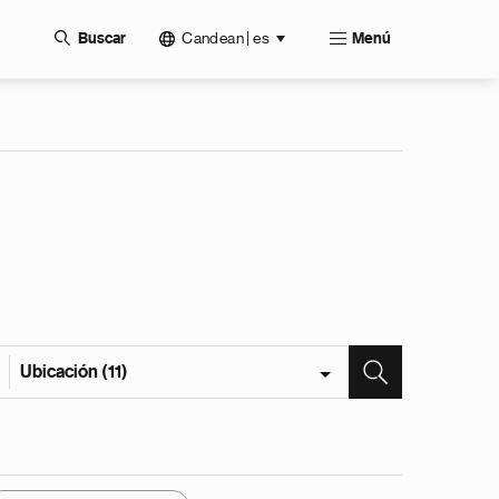
Candean | es
Buscar
Menú
Ubicación (11)