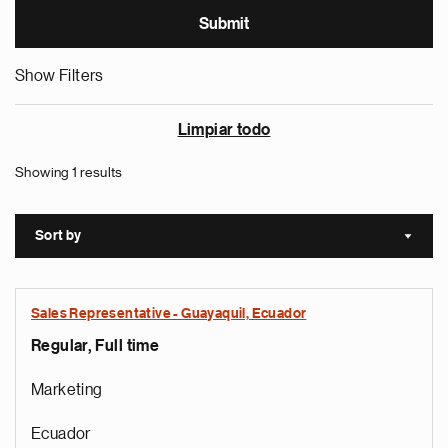
Show Filters
Limpiar todo
Showing 1 results
Sort by
Sort a
Sales Representative - Guayaquil, Ecuador
Regular, Full time
Marketing
Ecuador