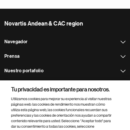
Novartis Andean & CAC region
Navegador
Prensa
Nuestro portafolio
Otras webs
Tu privacidad es importante para nosotros.
Utilizamos cookies para mejorar su experiencia al visitar nuestras
Footer Site Search
páginas web: las cookies de rendimiento nos muestran cómo
utiliza esta página web, las cookies funcionales recuerdan sus
preferencias y las cookies de orientación nos ayudan a compartir
contenido relevante para usted. Seleccione: "Aceptar todo" para
dar su consentimiento a todas las cookies, seleccione