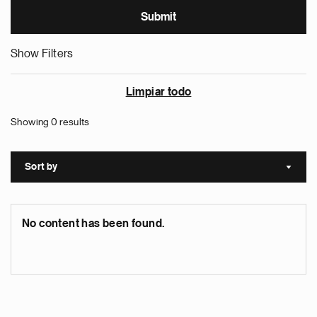
Show Filters
Limpiar todo
Showing 0 results
Sort by
Sort a
No content has been found.