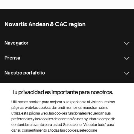
Novartis Andean & CAC region
Navegador
Prensa
Nuestro portafolio
Otras webs
Tu privacidad es importante para nosotros.
Utilizamos cookies para mejorar su experiencia al visitar nuestras
Footer Site Search
páginas web: las cookies de rendimiento nos muestran cómo
utiliza esta página web, las cookies funcionales recuerdan sus
preferencias y las cookies de orientación nos ayudan a compartir
contenido relevante para usted. Seleccione: "Aceptar todo" para
dar su consentimiento a todas las cookies, seleccione