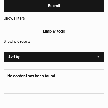
Show Filters
Limpiar todo
Showing 0 results
Sort by
Sort a
No content has been found.