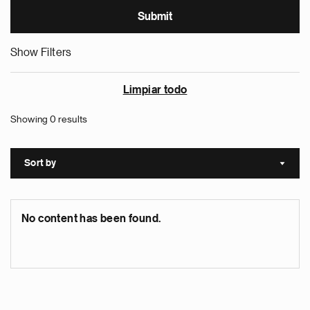
Show Filters
Limpiar todo
Showing 0 results
Sort by
Sort a
No content has been found.