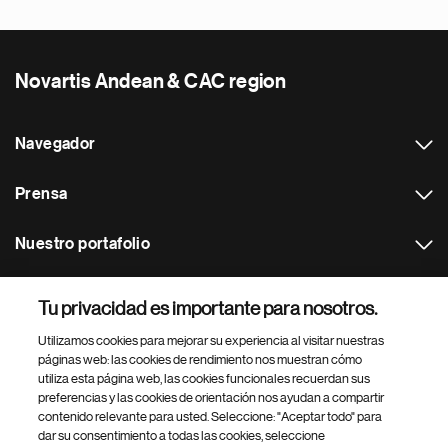
Novartis Andean & CAC region
Navegador
Prensa
Nuestro portafolio
Otras webs
Tu privacidad es importante para nosotros.
Utilizamos cookies para mejorar su experiencia al visitar nuestras
Footer Site Search
páginas web: las cookies de rendimiento nos muestran cómo
utiliza esta página web, las cookies funcionales recuerdan sus
preferencias y las cookies de orientación nos ayudan a compartir
contenido relevante para usted. Seleccione: "Aceptar todo" para
dar su consentimiento a todas las cookies, seleccione