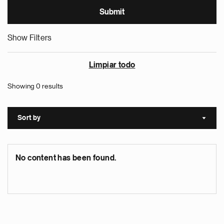
Show Filters
Limpiar todo
Showing 0 results
Sort by
Sort a
No content has been found.