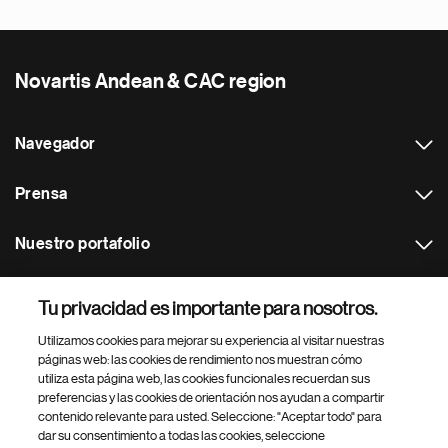
Novartis Andean & CAC region
Navegador
Prensa
Nuestro portafolio
Otras webs
Tu privacidad es importante para nosotros.
Utilizamos cookies para mejorar su experiencia al visitar nuestras
Footer Site Search
páginas web: las cookies de rendimiento nos muestran cómo
utiliza esta página web, las cookies funcionales recuerdan sus
preferencias y las cookies de orientación nos ayudan a compartir
contenido relevante para usted. Seleccione: "Aceptar todo" para
dar su consentimiento a todas las cookies, seleccione