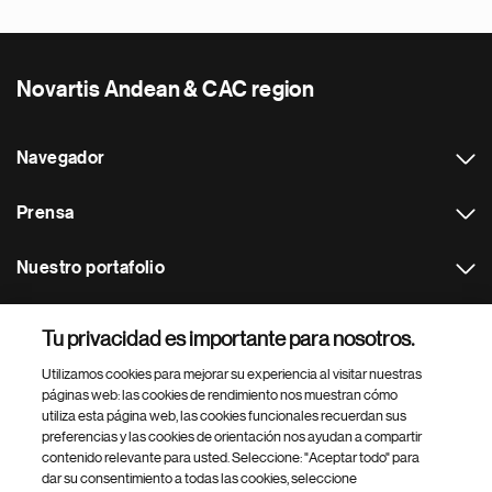
Novartis Andean & CAC region
Navegador
Prensa
Nuestro portafolio
Otras webs
Tu privacidad es importante para nosotros.
Utilizamos cookies para mejorar su experiencia al visitar nuestras
Footer Site Search
páginas web: las cookies de rendimiento nos muestran cómo
utiliza esta página web, las cookies funcionales recuerdan sus
preferencias y las cookies de orientación nos ayudan a compartir
contenido relevante para usted. Seleccione: "Aceptar todo" para
dar su consentimiento a todas las cookies, seleccione