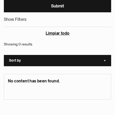
Show Filters
Limpiar todo
Showing 0 results
Sort by
Sort a
No content has been found.