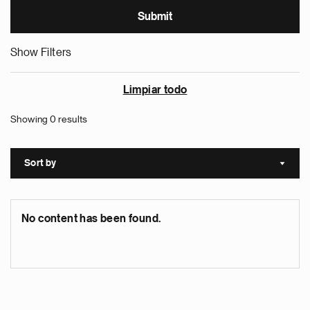
Show Filters
Limpiar todo
Showing 0 results
Sort by
Sort a
No content has been found.