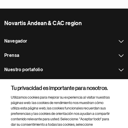
Novartis Andean & CAC region
Navegador
Prensa
Nuestro portafolio
Otras webs
Tu privacidad es importante para nosotros.
Utilizamos cookies para mejorar su experiencia al visitar nuestras
Footer Site Search
páginas web: las cookies de rendimiento nos muestran cómo
utiliza esta página web, las cookies funcionales recuerdan sus
preferencias y las cookies de orientación nos ayudan a compartir
contenido relevante para usted. Seleccione: "Aceptar todo" para
dar su consentimiento a todas las cookies, seleccione