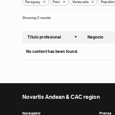
Paraguay
Perú
Venezuela
Repúbli
X
X
X
Showing 0 results
Título profesional
Negocio
Ordenar a
No content has been found.
Novartis Andean & CAC region
Navegador
Prensa