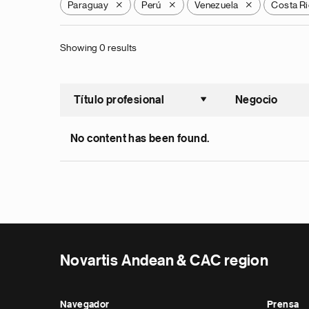
Paraguay
Perú
Venezuela
Costa Ri
X
X
X
Showing 0 results
Título profesional
Negocio
Ordenar a
No content has been found.
Novartis Andean & CAC region
Navegador
Prensa