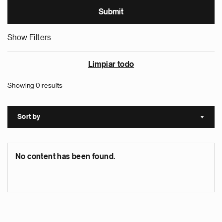
Show Filters
Limpiar todo
Showing 0 results
Sort by
Sort a
No content has been found.