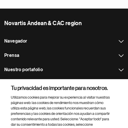
Novartis Andean & CAC region
Navegador
Prensa
Nuestro portafolio
Otras webs
Tu privacidad es importante para nosotros.
Utilizamos cookies para mejorar su experiencia al visitar nuestras
Footer Site Search
páginas web: las cookies de rendimiento nos muestran cómo
utiliza esta página web, las cookies funcionales recuerdan sus
preferencias y las cookies de orientación nos ayudan a compartir
contenido relevante para usted. Seleccione: "Aceptar todo" para
dar su consentimiento a todas las cookies, seleccione