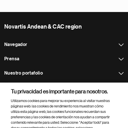
Novartis Andean & CAC region
Navegador
Prensa
Nuestro portafolio
Otras webs
Tu privacidad es importante para nosotros.
Utilizamos cookies para mejorar su experiencia al visitar nuestras
Footer Site Search
páginas web: las cookies de rendimiento nos muestran cómo
utiliza esta página web, las cookies funcionales recuerdan sus
preferencias y las cookies de orientación nos ayudan a compartir
contenido relevante para usted. Seleccione: "Aceptar todo" para
dar su consentimiento a todas las cookies, seleccione