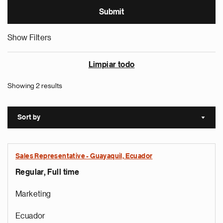
Show Filters
Limpiar todo
Showing 2 results
Sort by
Sort a
Sales Representative - Guayaquil, Ecuador
Regular, Full time
Marketing
Ecuador