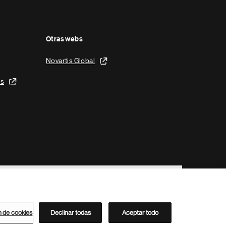
Otras webs
Novartis Global
is
n de cookies
Declinar todas
Aceptar todo
Directorio de Novartis