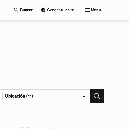
Candean | es
Buscar
Menú
Ubicación (11)