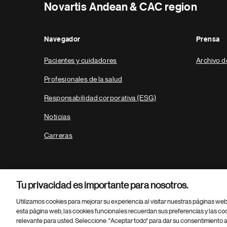
Novartis Andean & CAC region
Navegador
Prensa
Pacientes y cuidadores
Archivo d
Profesionales de la salud
Responsabilidad corporativa (ESG)
Noticias
Carreras
Tu privacidad es importante para nosotros.
Utilizamos cookies para mejorar su experiencia al visitar nuestras páginas we
esta página web, las cookies funcionales recuerdan sus preferencias y las co
relevante para usted. Seleccione: "Aceptar todo" para dar su consentimiento a
Parte
© 2026 Novartis AG