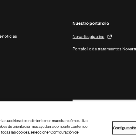
Nuestro portafolio
e noticias
Novartis pipeline
Portafolio de tratamientos Novart
Footer Site Search
b: las cookies de rendimiento nos muestran cómo utiliza
okies de orientación nos ayudan a compartir contenido
Configuració
 todas las cookies, seleccione "Configuración de