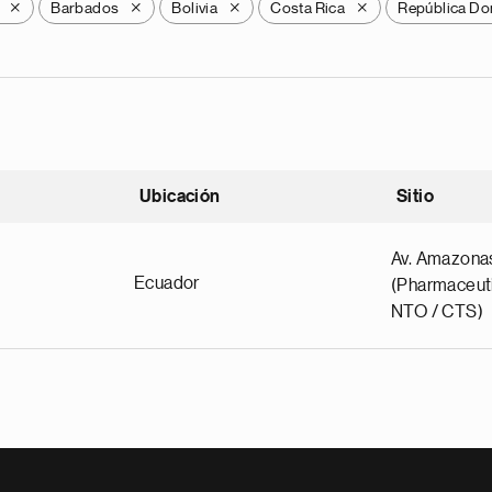
Barbados
Bolivia
Costa Rica
República Do
X
X
X
X
Ubicación
Sitio
scendente
Av. Amazona
Ecuador
(Pharmaceuti
NTO / CTS)