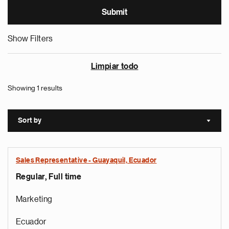
Show Filters
Limpiar todo
Showing 1 results
Sort by
Sort a
Sales Representative - Guayaquil, Ecuador
Regular, Full time
Marketing
Ecuador