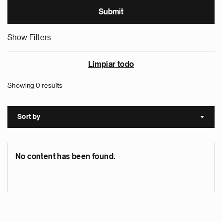
Show Filters
Limpiar todo
Showing 0 results
Sort by
Sort a
No content has been found.