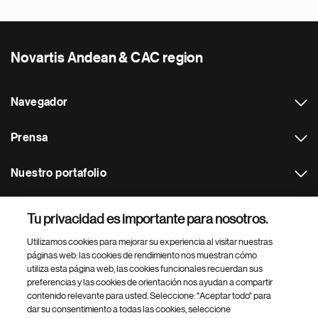
Novartis Andean & CAC region
Navegador
Prensa
Nuestro portafolio
Otras webs
Tu privacidad es importante para nosotros.
Utilizamos cookies para mejorar su experiencia al visitar nuestras
Footer Site Search
páginas web: las cookies de rendimiento nos muestran cómo
utiliza esta página web, las cookies funcionales recuerdan sus
preferencias y las cookies de orientación nos ayudan a compartir
contenido relevante para usted. Seleccione: "Aceptar todo" para
dar su consentimiento a todas las cookies, seleccione