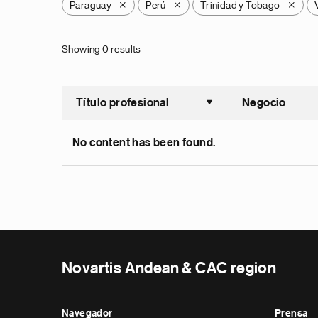
Paraguay
Perú
Trinidad y Tobago
X
X
X
Showing 0 results
Título profesional
Negocio
Ordenar a
No content has been found.
Novartis Andean & CAC region
Navegador
Prensa