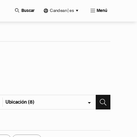
Candean | es
Buscar
Menú
Ubicación (8)