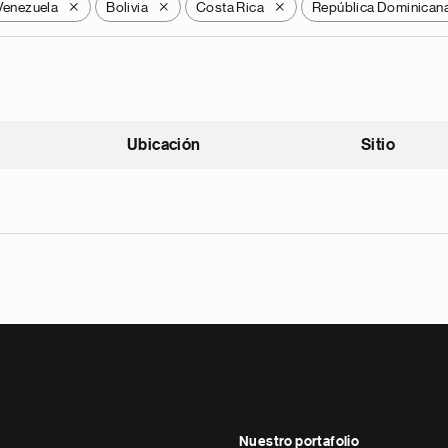
Venezuela
Bolivia
Costa Rica
República Dominican
X
X
X
Ubicación
Sitio
scendente
Nuestro portafolio