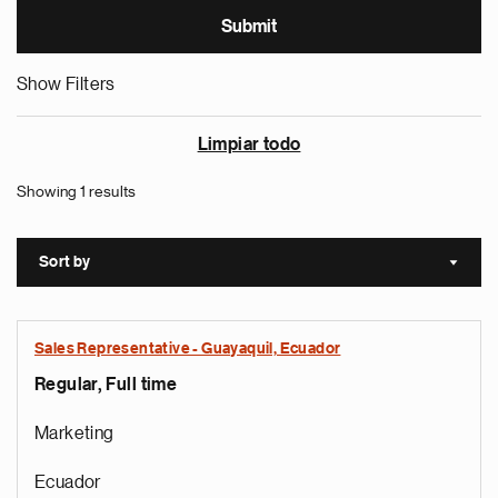
Show Filters
Limpiar todo
Showing 1 results
Sort by
Sort a
Sales Representative - Guayaquil, Ecuador
Regular, Full time
Marketing
Ecuador