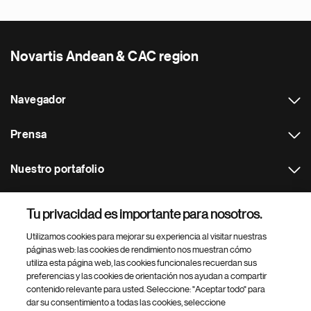
Novartis Andean & CAC region
Navegador
Prensa
Nuestro portafolio
Otras webs
Tu privacidad es importante para nosotros.
Utilizamos cookies para mejorar su experiencia al visitar nuestras
Footer Site Search
páginas web: las cookies de rendimiento nos muestran cómo
utiliza esta página web, las cookies funcionales recuerdan sus
preferencias y las cookies de orientación nos ayudan a compartir
contenido relevante para usted. Seleccione: "Aceptar todo" para
dar su consentimiento a todas las cookies, seleccione