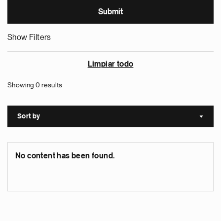
Show Filters
Limpiar todo
Showing 0 results
Sort by
Sort a
No content has been found.