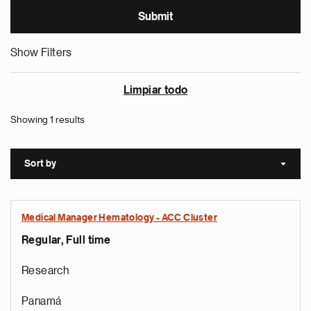
Show Filters
Limpiar todo
Showing 1 results
Sort by
Sort a
Medical Manager Hematology - ACC Cluster
Regular, Full time
Research
Panamá