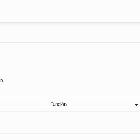
Pasar al contenido principal
n.
Función