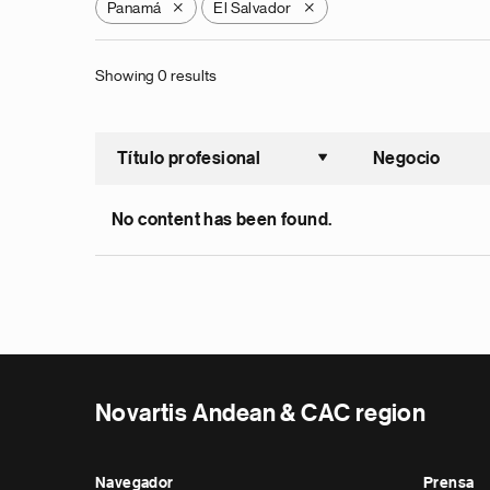
Panamá
El Salvador
X
X
Showing 0 results
Título profesional
Negocio
Ordenar a
No content has been found.
Novartis Andean & CAC region
Navegador
Prensa