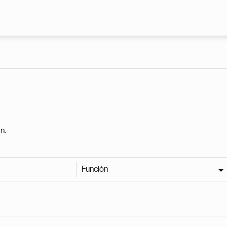
Pasar al contenido principal
n.
Función