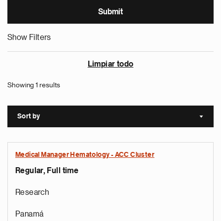
Show Filters
Limpiar todo
Showing 1 results
Sort by
Sort a
Medical Manager Hematology - ACC Cluster
Regular, Full time
Research
Panamá