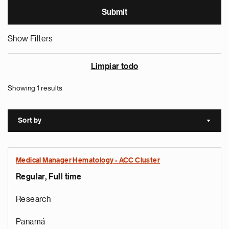
Show Filters
Limpiar todo
Showing 1 results
Sort by
Sort a
Medical Manager Hematology - ACC Cluster
Regular, Full time
Research
Panamá