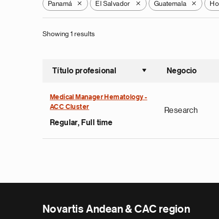
Panamá
El Salvador
Guatemala
Ho
X
X
X
Showing 1 results
Título profesional
Negocio
Ordenar a
Medical Manager Hematology -
ACC Cluster
Research
Regular, Full time
Novartis Andean & CAC region