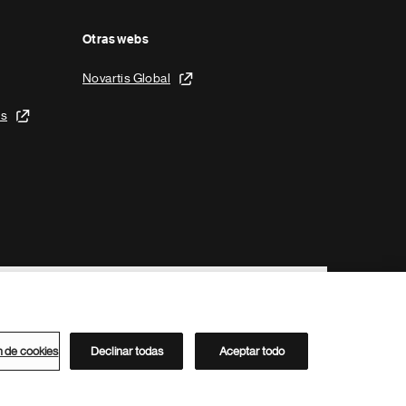
Otras webs
Novartis Global
is
n de cookies
Declinar todas
Aceptar todo
Directorio de Novartis
Este sitio está dirigido al público del clúster ACC