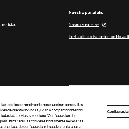
Nuestro portafolio
e noticias
Novartis pipeline
Portafolio de tratamientos Novart
Footer Site Search
b: las cookies de rendimiento nos muestran cómo utiliza
okies de orientación nos ayudan a compartir contenido
Configuració
 todas las cookies, seleccione "Configuración de
para utilizar solo las cookies estrictamente necesarias.
Configuración de cookies
Mapa del sitio
 el enlace de configuración de cookies en la página