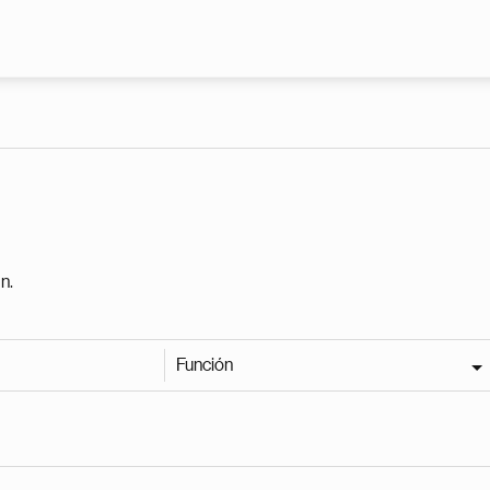
Pasar al contenido principal
n.
Función