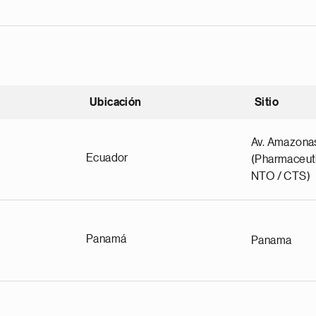
Ubicación
Sitio
scendente
Av. Amazona
Ecuador
(Pharmaceuti
NTO / CTS)
Panamá
Panama