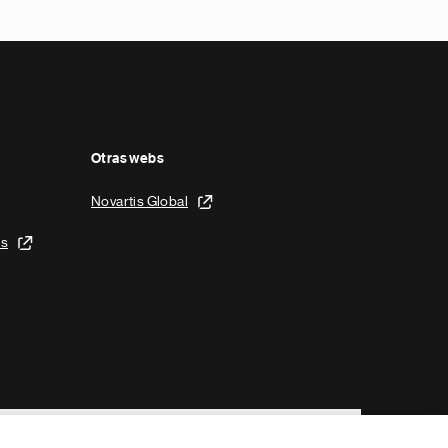
Otras webs
Novartis Global
is