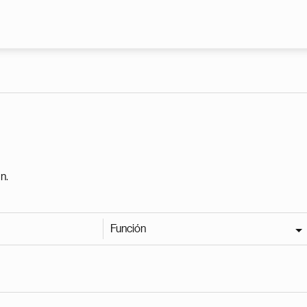
Pasar al contenido principal
n.
Función