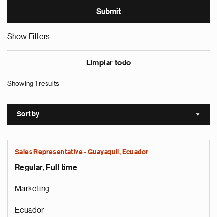
Show Filters
Limpiar todo
Showing 1 results
Sort by
Sort a
Sales Representative - Guayaquil, Ecuador
Regular, Full time
Marketing
Ecuador