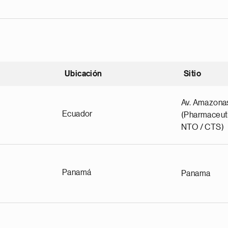
Ubicación
Sitio
scendente
Av. Amazona
Ecuador
(Pharmaceuti
NTO / CTS)
Panamá
Panama