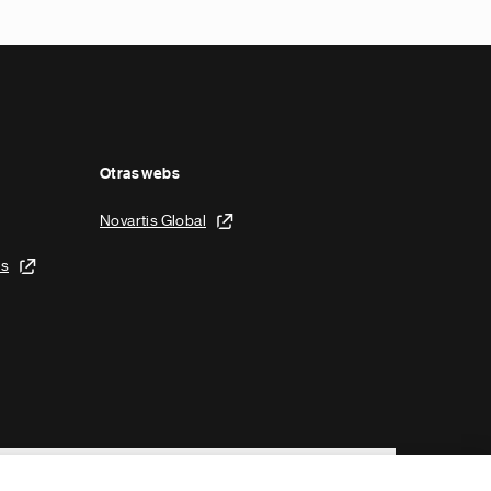
Otras webs
Novartis Global
is