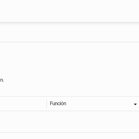
Pasar al contenido principal
n.
Función