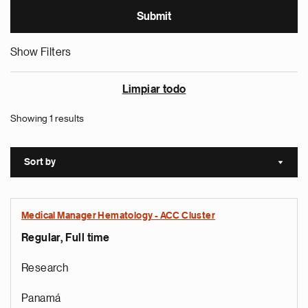
Show Filters
Limpiar todo
Showing 1 results
Sort by
Sort a
Medical Manager Hematology - ACC Cluster
Regular, Full time
Research
Panamá