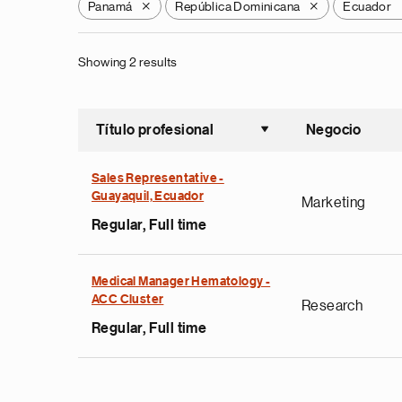
Panamá
República Dominicana
Ecuador
X
X
Showing 2 results
Título profesional
Negocio
Ordenar a
Sales Representative -
Guayaquil, Ecuador
Marketing
Regular, Full time
Medical Manager Hematology -
ACC Cluster
Research
Regular, Full time