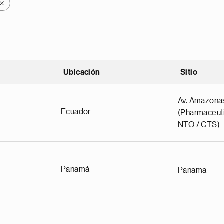
X
Ubicación
Sitio
scendente
Av. Amazona
Ecuador
(Pharmaceuti
NTO / CTS)
Panamá
Panama