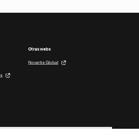
Otras webs
Novartis Global
is