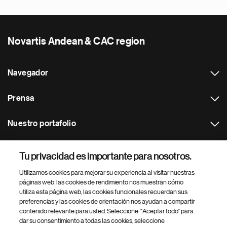
Novartis Andean & CAC region
Navegador
Prensa
Nuestro portafolio
Otras webs
Tu privacidad es importante para nosotros.
Utilizamos cookies para mejorar su experiencia al visitar nuestras
Footer Site Search
páginas web: las cookies de rendimiento nos muestran cómo
utiliza esta página web, las cookies funcionales recuerdan sus
preferencias y las cookies de orientación nos ayudan a compartir
contenido relevante para usted. Seleccione: "Aceptar todo" para
dar su consentimiento a todas las cookies, seleccione