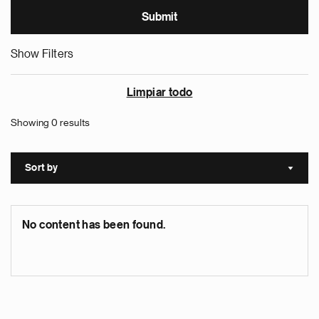
Show Filters
Limpiar todo
Showing 0 results
Sort by
Sort a
No content has been found.