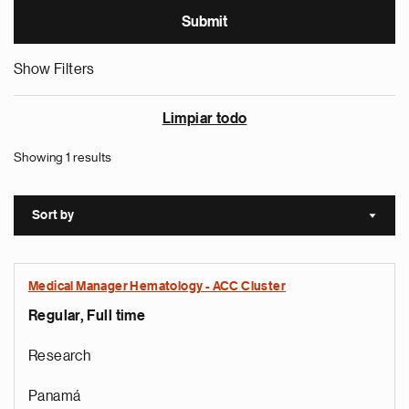
Show Filters
Limpiar todo
Showing 1 results
Sort by
Sort a
Medical Manager Hematology - ACC Cluster
Regular, Full time
Research
Panamá