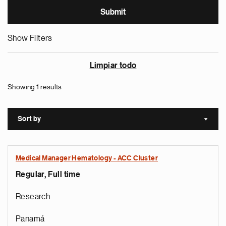
Show Filters
Limpiar todo
Showing 1 results
Sort by
Sort a
Medical Manager Hematology - ACC Cluster
Regular, Full time
Research
Panamá