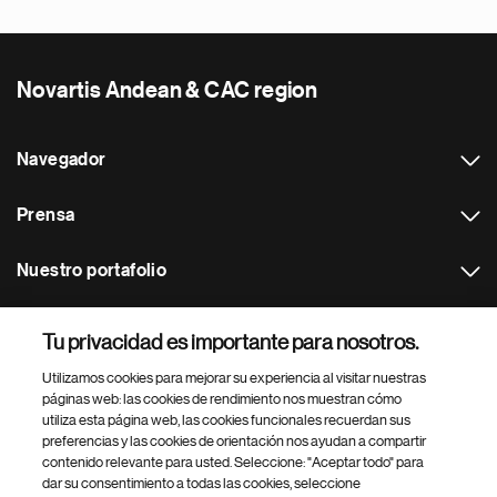
Novartis Andean & CAC region
Navegador
Prensa
Nuestro portafolio
Otras webs
Tu privacidad es importante para nosotros.
Utilizamos cookies para mejorar su experiencia al visitar nuestras
Footer Site Search
páginas web: las cookies de rendimiento nos muestran cómo
utiliza esta página web, las cookies funcionales recuerdan sus
preferencias y las cookies de orientación nos ayudan a compartir
contenido relevante para usted. Seleccione: "Aceptar todo" para
dar su consentimiento a todas las cookies, seleccione