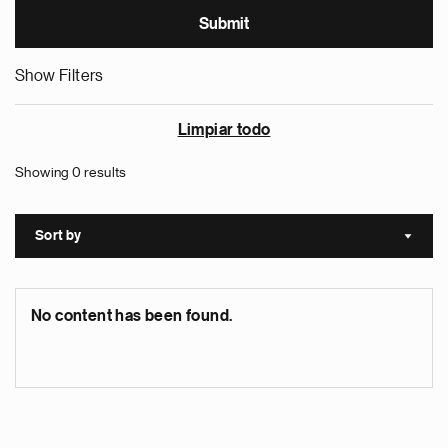
Show Filters
Limpiar todo
Showing 0 results
Sort by
Sort a
No content has been found.