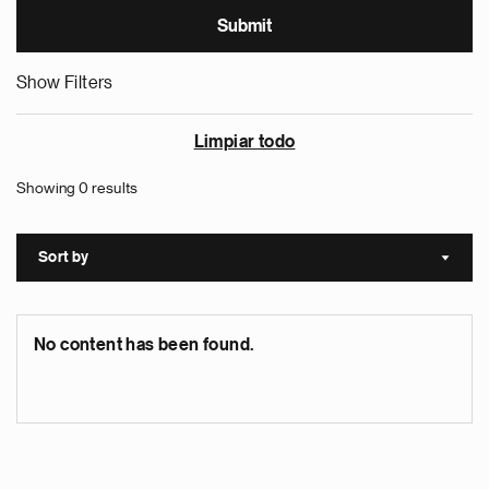
Show Filters
Limpiar todo
Showing 0 results
Sort by
Sort a
No content has been found.