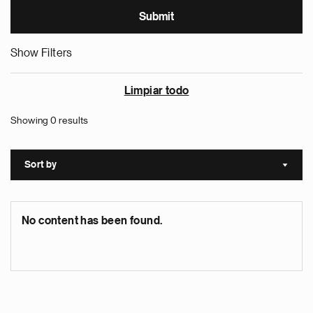
Show Filters
Limpiar todo
Showing 0 results
Sort by
Sort a
No content has been found.