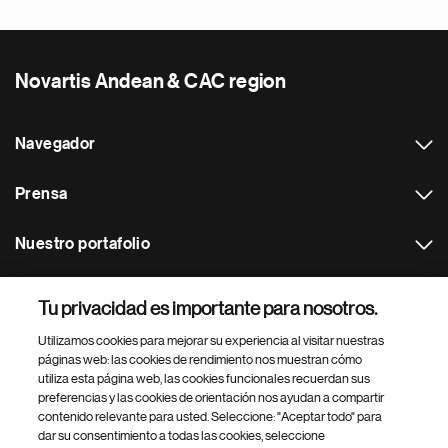
Novartis Andean & CAC region
Navegador
Prensa
Nuestro portafolio
Otras webs
Tu privacidad es importante para nosotros.
Utilizamos cookies para mejorar su experiencia al visitar nuestras
Footer Site Search
páginas web: las cookies de rendimiento nos muestran cómo
utiliza esta página web, las cookies funcionales recuerdan sus
preferencias y las cookies de orientación nos ayudan a compartir
contenido relevante para usted. Seleccione: "Aceptar todo" para
dar su consentimiento a todas las cookies, seleccione