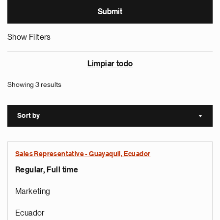
Show Filters
Limpiar todo
Showing 3 results
Sort by
Sort a
Sales Representative - Guayaquil, Ecuador
Regular, Full time
Marketing
Ecuador