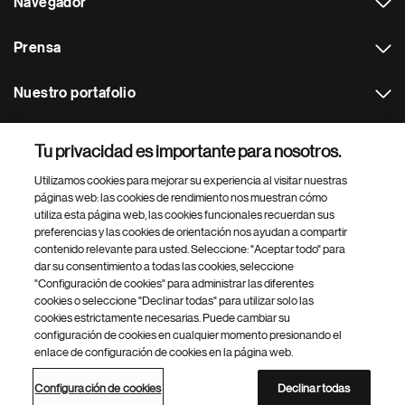
Navegador
Prensa
Nuestro portafolio
Otras webs
Tu privacidad es importante para nosotros.
Utilizamos cookies para mejorar su experiencia al visitar nuestras
Footer Site Search
páginas web: las cookies de rendimiento nos muestran cómo
utiliza esta página web, las cookies funcionales recuerdan sus
preferencias y las cookies de orientación nos ayudan a compartir
contenido relevante para usted. Seleccione: "Aceptar todo" para
dar su consentimiento a todas las cookies, seleccione
"Configuración de cookies" para administrar las diferentes
cookies o seleccione "Declinar todas" para utilizar solo las
cookies estrictamente necesarias. Puede cambiar su
Parte
© 2026 Novartis AG
configuración de cookies en cualquier momento presionando el
inferior
enlace de configuración de cookies en la página web.
Política de privacidad
Términos de uso
Accesibilidad
del
Configuración de cookies
Mapa del sitio
pie
Configuración de cookies
Declinar todas
de