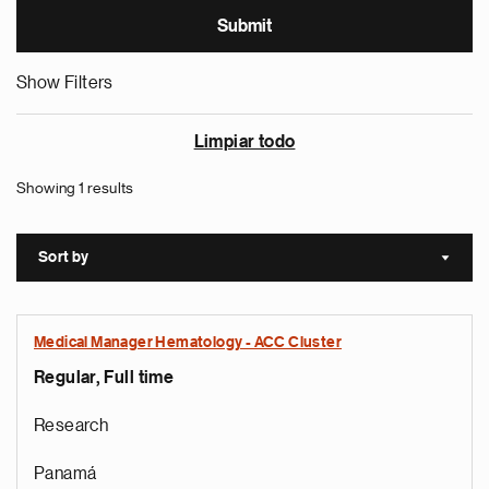
Show Filters
Limpiar todo
Showing 1 results
Sort by
Sort a
Medical Manager Hematology - ACC Cluster
Regular, Full time
Research
Panamá