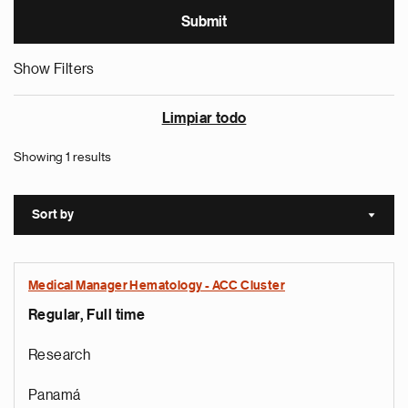
Show Filters
Limpiar todo
Showing 1 results
Sort by
Sort a
Medical Manager Hematology - ACC Cluster
Regular, Full time
Research
Panamá