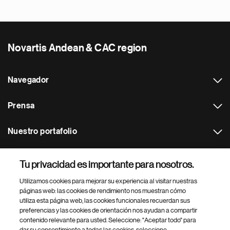
Novartis Andean & CAC region
Navegador
Prensa
Nuestro portafolio
Otras webs
Tu privacidad es importante para nosotros.
Utilizamos cookies para mejorar su experiencia al visitar nuestras
Footer Site Search
páginas web: las cookies de rendimiento nos muestran cómo
utiliza esta página web, las cookies funcionales recuerdan sus
preferencias y las cookies de orientación nos ayudan a compartir
contenido relevante para usted. Seleccione: "Aceptar todo" para
dar su consentimiento a todas las cookies, seleccione