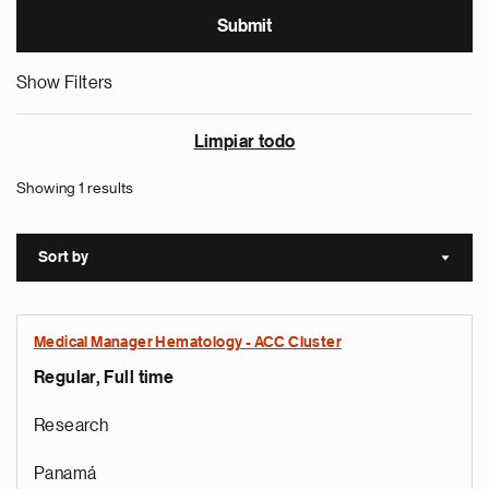
Show Filters
Limpiar todo
Showing 1 results
Sort by
Sort a
Medical Manager Hematology - ACC Cluster
Regular, Full time
Research
Panamá